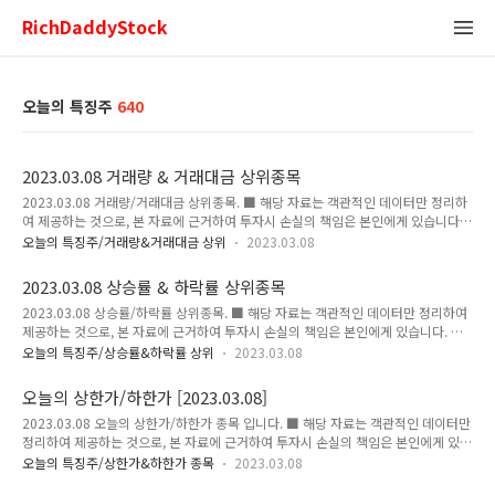
RichDaddyStock
오늘의 특징주
640
2023.03.08 거래량 & 거래대금 상위종목
2023.03.08 거래량/거래대금 상위종목. ■ 해당 자료는 객관적인 데이터만 정리하
여 제공하는 것으로, 본 자료에 근거하여 투자시 손실의 책임은 본인에게 있습니다.
■ 거래량 상위 종목 ■ 거래대금 상위 종목 ■ 거래량 상위 종목 단위:원,%,주,억원
오늘의 특징주/거래량&거래대금 상위
2023.03.08
(거래대금) 순위 종목 현재가 전일대비 등락률 거래량 거래대금 1 국일제지 1,364
-552 -28.81 50,398,684 707 2 소니드 5,850 1,085 22.77 49,258,074 2,867
2023.03.08 상승률 & 하락률 상위종목
3 골든센츄리 340 -22 -6.08 48,567,935 169 4 MDS테크 3,110 155 5.25
2023.03.08 상승률/하락률 상위종목. ■ 해당 자료는 객관적인 데이터만 정리하여
39,983,794 1,238 5 에스디생명공학 714 119 20.00 39,981,308 277 6 실리콘
제공하는 것으로, 본 자료에 근거하여 투자시 손실의 책임은 본인에게 있습니다. ■
투 3,645 210 6.11 34..
상승률 상위 종목 ■ 하락률 상위 종목 ■ 상승률 상위 종목 단위:원,%,주,억원(거래
오늘의 특징주/상승률&하락률 상위
2023.03.08
대금) 순위 종목 현재가 전일대비 등락률 거래량 거래대금 1 레몬 7,940 1,830
29.95 30,059,563 2,178 2 경동인베스트 111,600 25,700 29.92 688,728
오늘의 상한가/하한가 [2023.03.08]
736 3 한국ANKOR유전 227 52 29.71 32,372,245 66 4 DB하이텍1우 114,000
2023.03.08 오늘의 상한가/하한가 종목 입니다. ■ 해당 자료는 객관적인 데이터만
22,200 24.18 18,744 21 5 미래나노텍 30,150 5,700 23.31 23,239,065
정리하여 제공하는 것으로, 본 자료에 근거하여 투자시 손실의 책임은 본인에게 있습
6,837 6 엑서지21 1,533 286..
니다. ★★★ 오늘의 상한가 ★★★ 경동인베스트한국ANKOR유전레몬 1.경동인베
오늘의 특징주/상한가&하한가 종목
2023.03.08
스트 [상세보기] 이미지 출처 : https://finance.naver.com 단위:주,억(원),% 현재