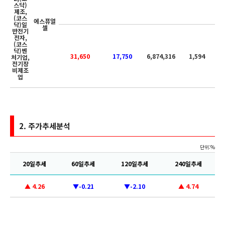
스닥)
제조,
(코스
에스퓨얼
닥)일
셀
반전기
전자,
(코스
닥)벤
31,650
17,750
6,874,316
1,594
처기업,
전기장
비제조
업
2.
주가추세분석
단위:%
20일추세
60일추세
120일추세
240일추세
▲ 4.26
▼-0.21
▼-2.10
▲ 4.74