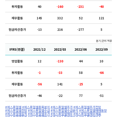
투자활동
40
-160
-231
-40
재무활동
145
332
52
121
현금자산증가
-13
216
-277
5
분기,단위:억원
IFRS(연결)
2021/12
2022/03
2022/06
2022/09
영업활동
12
-130
44
10
투자활동
-1
-33
58
-66
재무활동
-56
141
-25
5
현금자산증가
-46
-22
77
-51
#에스퓨얼셀
#에스퓨얼셀종목분석
#에스퓨얼셀주가
#에스퓨얼셀주가전망
#에스퓨얼셀전망
#에스퓨얼셀수급
#에스퓨얼셀수급분석
#에스퓨얼셀매매동향
#에스퓨얼셀실적
#에스퓨얼셀주가
#에스퓨얼셀재무
#에스퓨얼셀재무재표