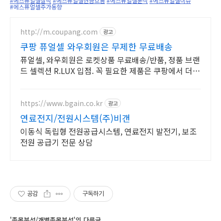
#에스퓨얼셀실적
#에스퓨얼셀현금흐름
#에스퓨얼셀분석
#에스퓨얼셀이슈
#에스퓨얼셀주가동향
http://m.coupang.com
광고
쿠팡 퓨얼셀 와우회원은 무제한 무료배송
퓨얼셀, 와우회원은 로켓상품 무료배송/반품, 정품 브랜
드 셀렉션 R.LUX 입점. 꼭 필요한 제품은 쿠팡에서 더
저렴하게, 로켓배송으로 더 빠르게!
https://www.bgain.co.kr
광고
연료전지/전원시스템(주)비갠
이동식 독립형 전원공급시스템, 연료전지 발전기, 보조
전원 공급기 전문 상담
공감
구독하기
'종목분석/개별종목분석'의 다른글