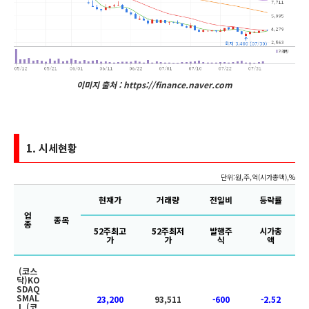
이미지 출처 : https://finance.naver.com
1.
시세현황
단위:원,주,억(시가총액),%
현재가
거래량
전일비
등락률
업
종목
종
52주최고
52주최저
발행주
시가총
가
가
식
액
(코스
닥)KO
SDAQ
SMAL
23,200
93,511
-600
-2.52
L,(코