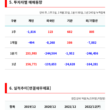
5.
투자자별 매매동향
단위:주, 1주:5일, 1개월:20일, 1분기:60일, 1년:240일 누적합계
구분
개인
외국인
기관
외/기합산
1주
-1,816
123
682
805
1개월
-494
-8,268
386
-7,882
1분기
233,993
-244,504
-1,952
-246,456
1년
156,771
-139,653
-24,628
-164,281
6. 실적추이[연결재무제표]
연간,단위:억원,%,E(추정),P(잠정)
항목
2019/12
2020/12
2021/12
2022/12(P)