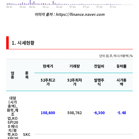
이미지 출처 : https://finance.naver.com
1.
시세현황
단위:원,주,억(시가총액),%
현재가
거래량
전일비
등락률
업
종
종
목
52주최고
52주최저
발행주
시가총
가
가
식
액
대형
(시가
총액),
화학,제
108,600
508,762
-6,300
-5.48
조
업,KO
SPI20
0 에너
지/화
학,KO
SKC
SPI20