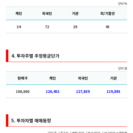
단위:%
개인
외국인
기관
외/기합산
34
72
29
45
4.
투자주별 추정평균단가
단위:원
현재가
개인
외국인
기관
108,600
120,453
127,659
119,893
5.
투자자별 매매동향
단위:주, 1주:5일, 1개월:20일, 1분기:60일, 1년:240일 누적합계