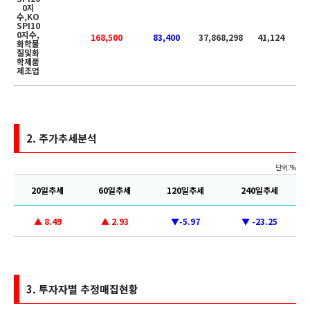
0지
수,KO
SPI10
0지수,
168,500
83,400
37,868,298
41,124
화학물
질및화
학제품
제조업
2.
주가추세분석
단위:%
20일추세
60일추세
120일추세
240일추세
▲ 8.49
▲ 2.93
▼-5.97
▼ -23.25
3.
투자자별 추정매집현황