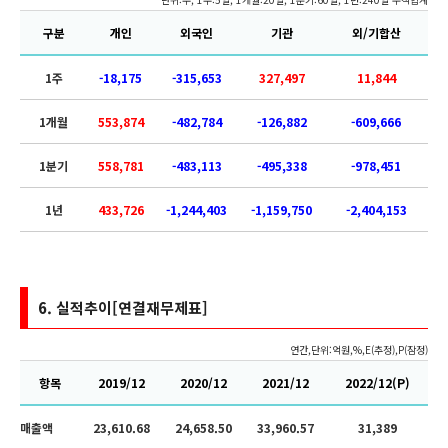
구분
개인
외국인
기관
외/기합산
1주
-18,175
-315,653
327,497
11,844
1개월
553,874
-482,784
-126,882
-609,666
1분기
558,781
-483,113
-495,338
-978,451
1년
433,726
-1,244,403
-1,159,750
-2,404,153
6. 실적추이[연결재무제표]
연간,단위:억원,%,E(추정),P(잠정)
항목
2019/12
2020/12
2021/12
2022/12(P)
매출액
23,610.68
24,658.50
33,960.57
31,389