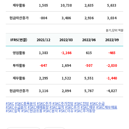
재무활동
1,505
10,738
2,635
5,633
현금자산증가
-804
3,486
2,936
3,034
분기,단위:억원
IFRS(연결)
2021/12
2022/03
2022/06
2022/09
영업활동
1,383
-1,166
615
-465
투자활동
-647
1,694
-507
-2,030
재무활동
2,295
1,522
5,551
-1,440
현금자산증가
3,116
2,094
5,767
-4,827
#SKC
#SKC종목분석
#SKC주가
#SKC주가전망
#SKC전망
#SKC수급
#SKC수급분석
#SKC매매동향
#SKC실적
#SKC주가
#SKC재무
#SKC재무재표
#SKC실적
#SKC현금흐름
#SKC분석
#SKC이슈
#SKC주가동향